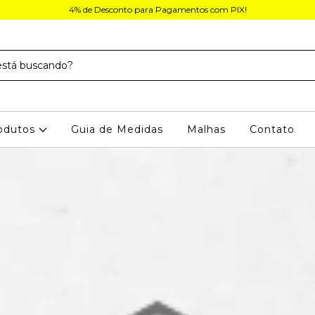
4% de Desconto para Pagamentos com PIX!
odutos
Guia de Medidas
Malhas
Contato