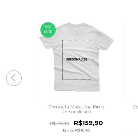
9
%
OFF
a Dry Sport
Camiseta Masculina Pima
Co
Personalizada
0
R$159,90
R$175,90
33
12
x de
R$16,45