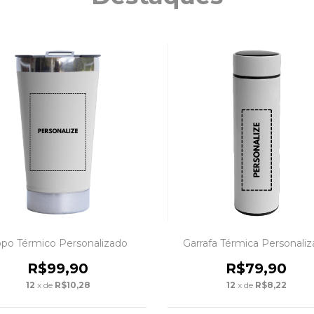
po Térmico Personalizado
Garrafa Térmica Personali
R$99,90
R$79,90
12
x de
R$10,28
12
x de
R$8,22