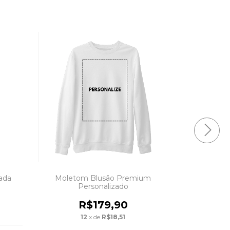
9
%
OFF
zada
Moletom Blusão Premium
Ecoba
Personalizado
R$52,
R$179,90
12
x de
R$18,51