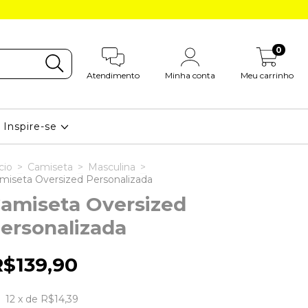
0
Atendimento
Minha conta
Meu carrinho
Inspire-se
cio
>
Camiseta
>
Masculina
>
miseta Oversized Personalizada
amiseta Oversized
ersonalizada
R$139,90
12
x de
R$14,39