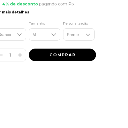
4% de desconto
pagando com Pix
r mais detalhes
r
Tamanho
Personalização