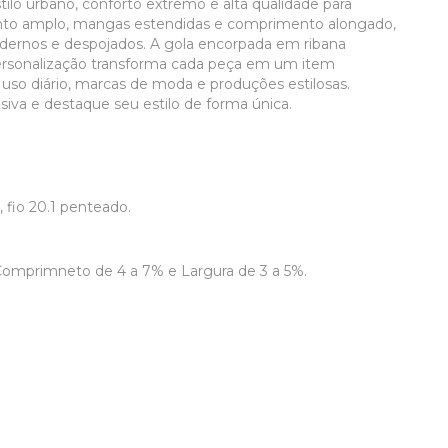
ilo urbano, conforto extremo e alta qualidade para
nto amplo, mangas estendidas e comprimento alongado,
odernos e despojados. A gola encorpada em ribana
rsonalização transforma cada peça em um item
o uso diário, marcas de moda e produções estilosas.
iva e destaque seu estilo de forma única.
fio 20.1 penteado.
omprimneto de 4 a 7% e Largura de 3 a 5%.