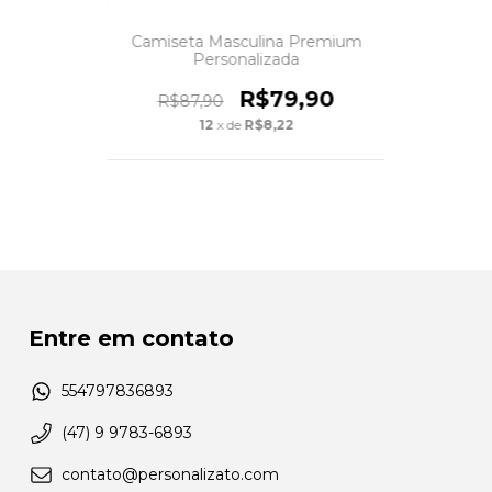
Camiseta Masculina Premium
Personalizada
R$79,90
R$87,90
12
x de
R$8,22
Entre em contato
554797836893
(47) 9 9783-6893
contato@personalizato.com