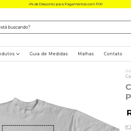
4% de Desconto para Pagamentos com PIX!
odutos
Guia de Medidas
Malhas
Contato
Iní
Ca
C
P