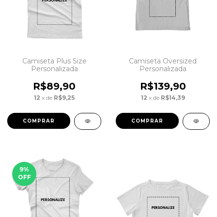
Camiseta Plus Size
Camiseta Oversized
Personalizada
Personalizada
R$89,90
R$139,90
12
x de
R$9,25
12
x de
R$14,39
COMPRAR
COMPRAR
9
%
OFF