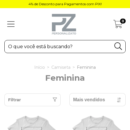
4% de Desconto para Pagamentos com PIX!
0
Início
>
Camiseta
>
Feminina
Feminina
Filtrar