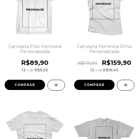
Camiseta Polo Feminina
Camiseta Feminina Pima
Personalizada
Personalizada
R$89,90
R$159,90
R$175,90
12
x de
R$9,25
12
x de
R$16,45
COMPRAR
COMPRAR