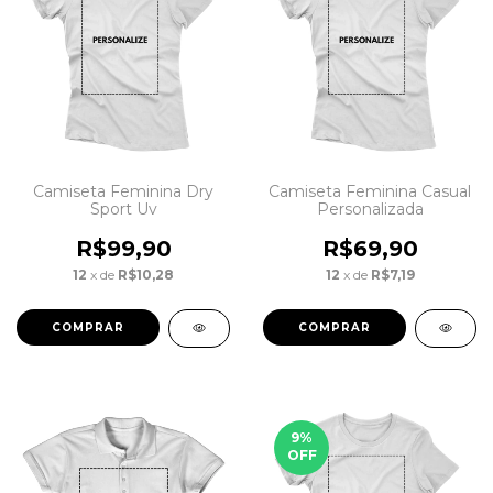
Camiseta Feminina Dry
Camiseta Feminina Casual
Sport Uv
Personalizada
R$99,90
R$69,90
12
x de
R$10,28
12
x de
R$7,19
COMPRAR
COMPRAR
9
%
OFF