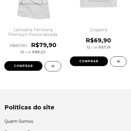
Camiseta Feminina
Cropped
Premium Personalizada
R$69,90
R$79,90
R$87,90
12
x de
R$7,19
12
x de
R$8,22
COMPRAR
COMPRAR
Políticas do site
Quem Somos