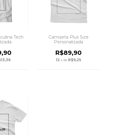
culina Tech
Camiseta Plus Size
lizada
Personalizada
9,90
R$89,90
13,36
12
x de
R$9,25