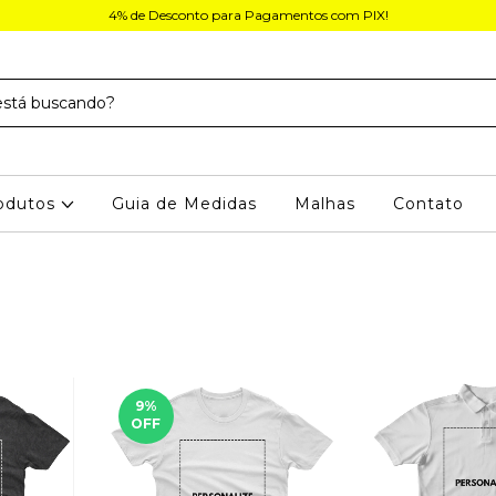
4% de Desconto para Pagamentos com PIX!
odutos
Guia de Medidas
Malhas
Contato
9
%
OFF