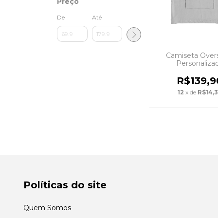
Preço
De
Até
Camiseta Over
Personaliza
R$139,9
12
x de
R$14,
Políticas do site
Quem Somos