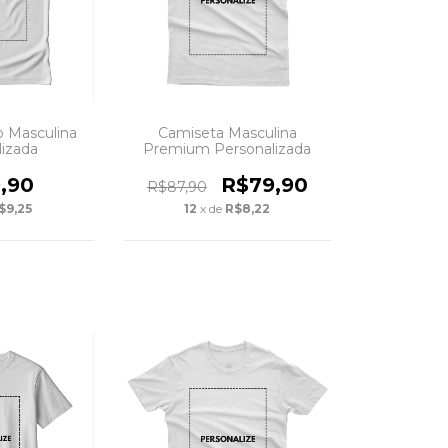
o Masculina
Camiseta Masculina
lizada
Premium Personalizada
,90
R$79,90
R$87,90
$9,25
12
x de
R$8,22