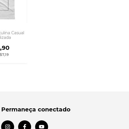
ulina Casual
lizada
,90
$7,19
Permaneça conectado