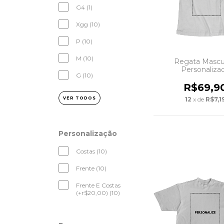
G4 (1)
Xgg (10)
P (10)
M (10)
Regata Mascu
Personaliza
G (10)
R$69,9
VER TODOS
12
x de
R$7,1
Personalização
Costas (10)
Frente (10)
Frente E Costas
(+r$20,00) (10)