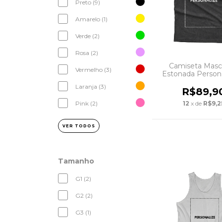
Preto (9)
Amarelo (1)
Verde (2)
Rosa (2)
Camiseta Masc
Vermelho (3)
Estonada Person
Laranja (3)
R$89,9
12
x de
R$9,2
Pink (2)
VER TODOS
Tamanho
G1 (2)
G2 (2)
G3 (1)