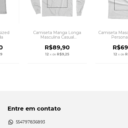
sized
Camiseta Manga Longa
Camiseta Masc
da
Masculina Casual
Persona
Personalizada
0
R$89,90
R$69
39
12
x de
R$9,25
12
x de
R
Entre em contato
554797836893