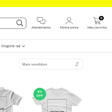
0
Atendimento
Minha conta
Meu carrinho
Inspire-se
9
%
OFF