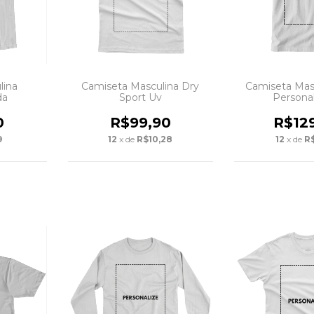
lina
Camiseta Masculina Dry
Camiseta Mas
da
Sport Uv
Persona
0
R$99,90
R$12
9
12
x de
R$10,28
12
x de
R$