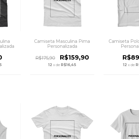
ulina
Camiseta Masculina Pima
Camiseta Pol
alizada
Personalizada
Persona
0
R$159,90
R$89
R$175,90
5
12
x de
R$16,45
12
x de
R